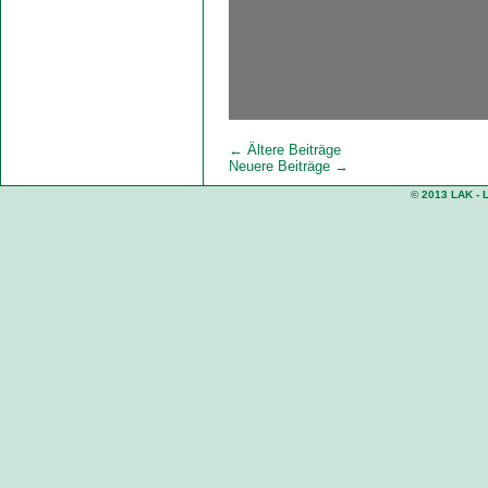
←
Ältere Beiträge
Neuere Beiträge
→
© 2013 LAK - 