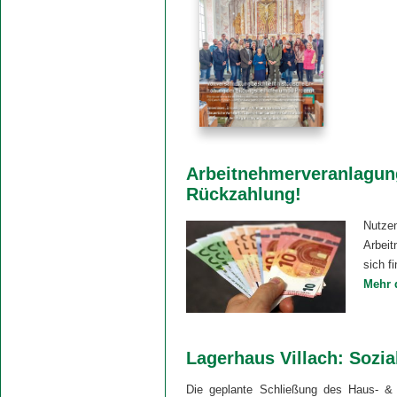
Arbeitnehmerveranlagung 
Rückzahlung!
Nutze
Arbeit
sich fi
Mehr 
Lagerhaus Villach: Sozia
Die geplante Schließung des Haus- & G