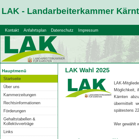
LAK - Landarbeiterkammer Kärn
Kontakt
Anfahrtsplan
Datenschutz
Impressum
LAK Wahl 2025
Hauptmenü
Startseite
LAK-Mitglied
Über uns
Möglichkeit, 
Kammerzeitungen
Kärnten abzu
Rechtsinformationen
übermittelt 
spätestens 22
Förderungen
Gehaltstabellen &
Kollektivverträge
Wer gewählt 
Links