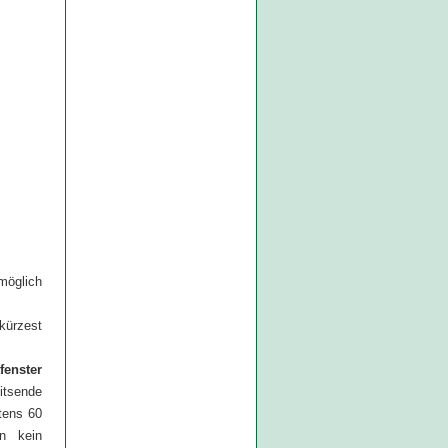
möglich
kürzest
tfenster
itsende
tens 60
n kein