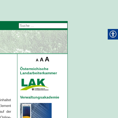
A
A
A
Österreichische
Landarbeiterkammer
Verwaltungsakademie
nhaltet
Element
auf der
Online-