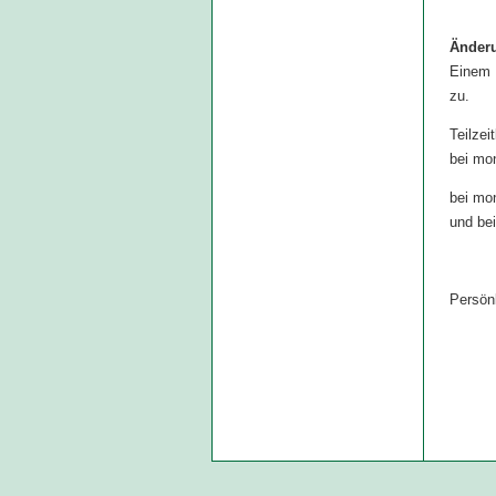
Änderu
Einem 
zu.
Teilzei
bei mon
bei mo
und bei
Persön