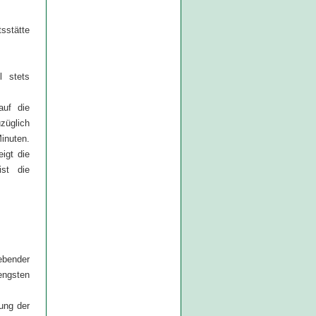
sstätte
l stets
auf die
züglich
nuten.
igt die
ist die
bender
engsten
ung der