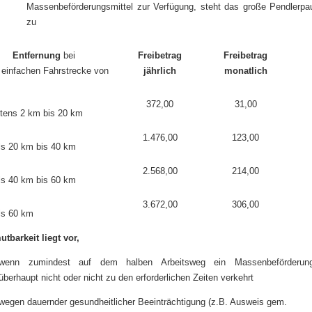
Massenbeförderungsmittel zur Verfügung, steht das große Pendlerpa
zu
Entfernung
bei
Freibetrag
Freibetrag
 einfachen Fahrstrecke von
jährlich
monatlich
372,00
31,00
tens 2 km bis 20 km
1.476,00
123,00
ls 20 km bis 40 km
2.568,00
214,00
ls 40 km bis 60 km
3.672,00
306,00
ls 60 km
tbarkeit liegt vor,
wenn zumindest auf dem halben Arbeitsweg ein Massenbeförderungs
überhaupt nicht oder nicht zu den erforderlichen Zeiten verkehrt
wegen dauernder gesundheitlicher Beeinträchtigung (z.B. Ausweis gem.