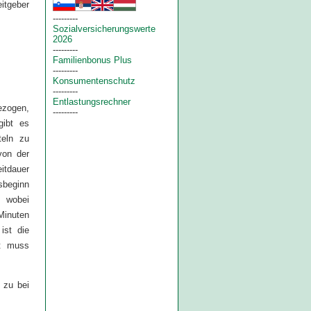
itgeber
---------
Sozialversicherungswerte
2026
---------
Familienbonus Plus
---------
Konsumentenschutz
---------
Entlastungsrechner
ezogen,
---------
ibt es
teln zu
von der
itdauer
sbeginn
, wobei
Minuten
ist die
it muss
 zu bei