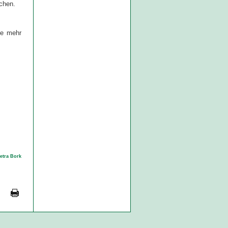
chen.
le mehr
Petra Bork