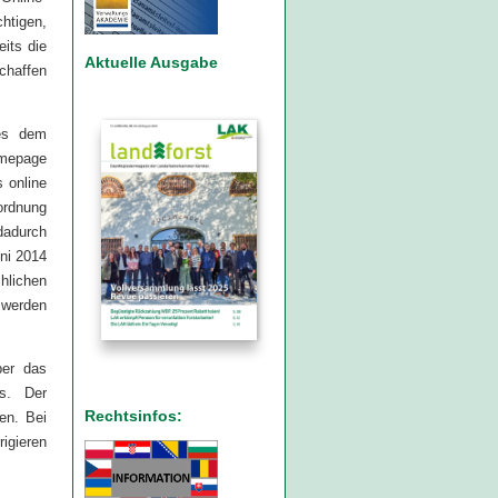
chtigen,
eits die
Aktuelle Ausgabe
chaffen
es dem
omepage
s online
rdnung
dadurch
uni 2014
hlichen
 werden
ber das
s. Der
Rechtsinfos:
en. Bei
igieren