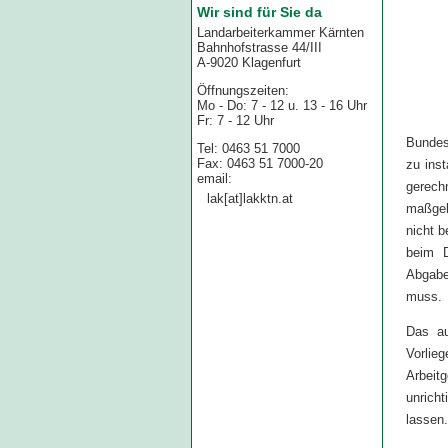
Wir sind für Sie da
Landarbeiterkammer Kärnten
Bahnhofstrasse 44/III
A-9020 Klagenfurt
Öffnungszeiten:
Mo - Do: 7 - 12 u. 13 - 16 Uhr
Fr: 7 - 12 Uhr
Bundes
Tel: 0463 51 7000
Fax: 0463 51 7000-20
zu inst
email:
gerec
lak[at]lakktn.at
maßgeb
nicht b
beim D
Abgabe
muss.
Das au
Vorlie
Arbeit
unrich
lassen.