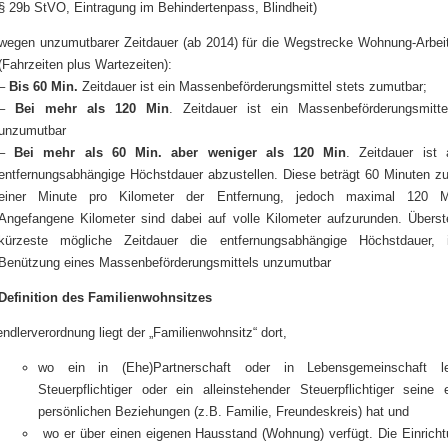
§ 29b StVO, Eintragung im Behindertenpass, Blindheit)
wegen unzumutbarer Zeitdauer (ab 2014) für die Wegstrecke Wohnung-Arbeit
(Fahrzeiten plus Wartezeiten):
–
Bis 60 Min.
Zeitdauer ist ein Massenbeförderungsmittel stets zumutbar;
–
Bei mehr als 120 Min
. Zeitdauer ist ein Massenbeförderungsmitte
unzumutbar
–
Bei mehr als 60 Min. aber weniger als 120 Min
. Zeitdauer ist 
entfernungsabhängige Höchstdauer abzustellen. Diese beträgt 60 Minuten zu
einer Minute pro Kilometer der Entfernung, jedoch maximal 120 Mi
Angefangene Kilometer sind dabei auf volle Kilometer aufzurunden. Überste
kürzeste mögliche Zeitdauer die entfernungsabhängige Höchstdauer, 
Benützung eines Massenbeförderungsmittels unzumutbar
Definition des Familienwohnsitzes
ndlerverordnung liegt der „Familienwohnsitz“ dort,
wo ein in (Ehe)Partnerschaft oder in Lebensgemeinschaft le
Steuerpflichtiger oder ein alleinstehender Steuerpflichtiger seine 
persönlichen Beziehungen (z.B. Familie, Freundeskreis) hat und
wo er über einen eigenen Hausstand (Wohnung) verfügt. Die Einricht