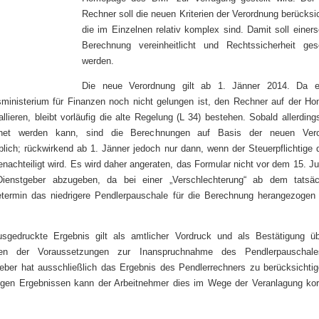
Rechner soll die neuen Kriterien der Verordnung berücksi
die im Einzelnen relativ komplex sind. Damit soll einers
Berechnung vereinheitlicht und Rechtssicherheit ges
werden.
Die neue Verordnung gilt ab 1. Jänner 2014. Da 
ministerium für Finanzen noch nicht gelungen ist, den Rechner auf der H
allieren, bleibt vorläufig die alte Regelung (L 34) bestehen. Sobald allerding
hnet werden kann, sind die Berechnungen auf Basis der neuen Vero
lich; rückwirkend ab 1. Jänner jedoch nur dann, wenn der Steuerpflichtige 
enachteiligt wird. Es wird daher angeraten, das Formular nicht vor dem 15. J
ienstgeber abzugeben, da bei einer „Verschlechterung“ ab dem tatsäc
termin das niedrigere Pendlerpauschale für die Berechnung herangezogen
sgedruckte Ergebnis gilt als amtlicher Vordruck und als Bestätigung ü
gen der Voraussetzungen zur Inanspruchnahme des Pendlerpauschale
geber hat ausschließlich das Ergebnis des Pendlerrechners zu berücksichtig
tigen Ergebnissen kann der Arbeitnehmer dies im Wege der Veranlagung korr