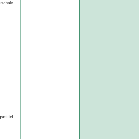
uschale
mittel