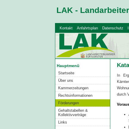
LAK - Landarbeit
Kontakt
Anfahrtsplan
Datenschutz
Kat
Hauptmenü
Startseite
In Erg
Über uns
Kärnte
Kammerzeitungen
Wohnun
durch 
Rechtsinformationen
Förderungen
Voraus
Gehaltstabellen &
Kollektivverträge
Links