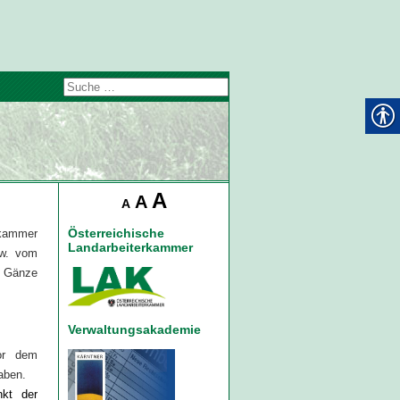
A
A
A
Österreichische
rkammer
Landarbeiterkammer
zw. vom
r Gänze
Verwaltungsakademie
vor dem
aben.
nkt der